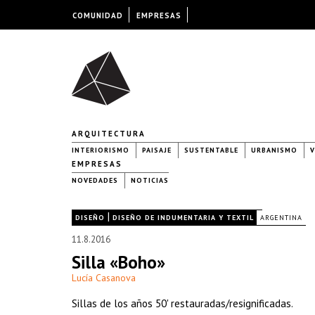
COMUNIDAD
EMPRESAS
ARQUITECTURA
INTERIORISMO
PAISAJE
SUSTENTABLE
URBANISMO
V
EMPRESAS
NOVEDADES
NOTICIAS
|
|
DISEÑO
DISEÑO DE INDUMENTARIA Y TEXTIL
ARGENTINA
11.8.2016
Silla «Boho»
Lucía Casanova
Sillas de los años 50' restauradas/resignificadas.