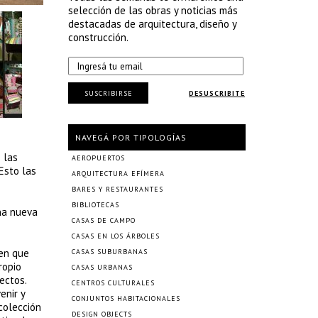
selección de las obras y noticias más
destacadas de arquitectura, diseño y
construcción.
SUSCRIBIRSE
DESUSCRIBITE
NAVEGÁ POR TIPOLOGÍAS
 las
AEROPUERTOS
Esto las
ARQUITECTURA EFÍMERA
BARES Y RESTAURANTES
BIBLIOTECAS
na nueva
CASAS DE CAMPO
CASAS EN LOS ÁRBOLES
 en que
CASAS SUBURBANAS
ropio
CASAS URBANAS
ectos.
CENTROS CULTURALES
enir y
CONJUNTOS HABITACIONALES
 colección
DESIGN OBJECTS