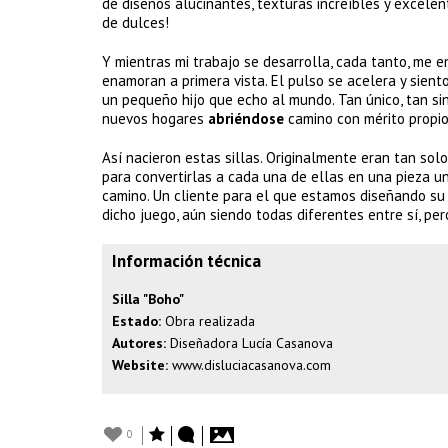
de diseños alucinantes, texturas increíbles y excelen
de dulces!
Y mientras mi trabajo se desarrolla, cada tanto, me e
enamoran a primera vista. El pulso se acelera y sien
un pequeño hijo que echo al mundo. Tan único, tan sin
nuevos hogares
abriéndose
camino con mérito propio
Así nacieron estas sillas. Originalmente eran tan so
para convertirlas a cada una de ellas en una pieza u
camino. Un cliente para el que estamos diseñando su 
dicho juego, aún siendo todas diferentes entre sí, pe
Información técnica
Silla "Boho"
Estado:
Obra realizada
Autores:
Diseñadora Lucía Casanova
Website:
www.disluciacasanova.com
0