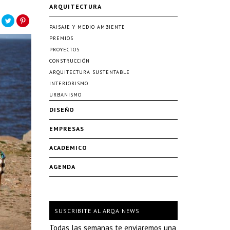
ARQUITECTURA
PAISAJE Y MEDIO AMBIENTE
PREMIOS
PROYECTOS
CONSTRUCCIÓN
ARQUITECTURA SUSTENTABLE
INTERIORISMO
URBANISMO
DISEÑO
EMPRESAS
ACADÉMICO
AGENDA
SUSCRIBITE AL ARQA NEWS
Todas las semanas te enviaremos una