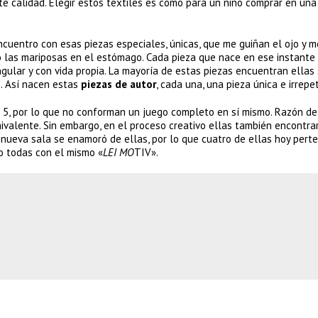
te calidad. Elegir estos textiles es como para un niño comprar en una
ncuentro con esas piezas especiales, únicas, que me guiñan el ojo y m
to las mariposas en el estómago. Cada pieza que nace en ese instant
gular y con vida propia. La mayoría de estas piezas encuentran ellas
. Así nacen estas
piezas de autor
, cada una, una pieza única e irrepet
lo 5, por lo que no conforman un juego completo en sí mismo. Razón d
nivalente. Sin embargo, en el proceso creativo ellas también encontra
nueva sala se enamoró de ellas, por lo que cuatro de ellas hoy pert
ro todas con el mismo «
LEI MO
TIV».