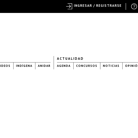
INGRESAR / REGISTRARSE
ACTUALIDAD
IDEOS
INDÍGENA
ANIDAR
AGENDA
CONCURSOS
NOTICIAS
OPINIÓ