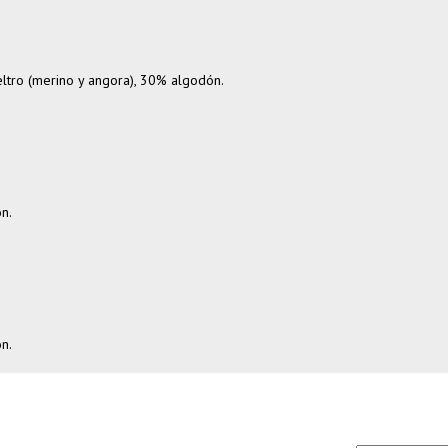
eltro (merino y angora), 30% algodón.
n.
n.