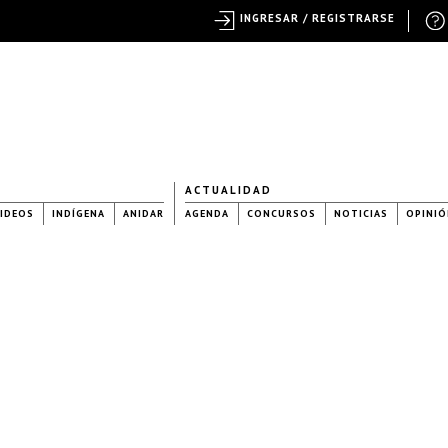
INGRESAR / REGISTRARSE
ACTUALIDAD
IDEOS
INDÍGENA
ANIDAR
AGENDA
CONCURSOS
NOTICIAS
OPINIÓ