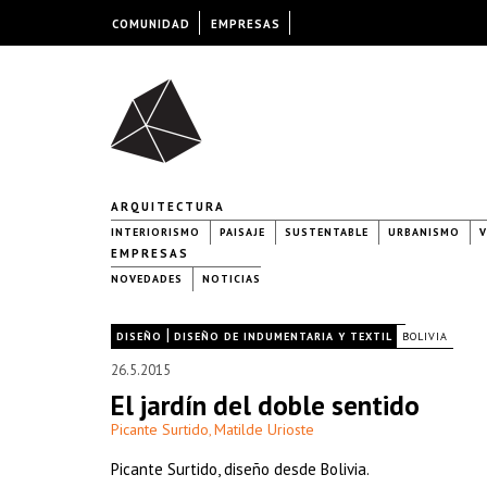
COMUNIDAD
EMPRESAS
ARQUITECTURA
INTERIORISMO
PAISAJE
SUSTENTABLE
URBANISMO
V
EMPRESAS
NOVEDADES
NOTICIAS
|
|
DISEÑO
DISEÑO DE INDUMENTARIA Y TEXTIL
BOLIVIA
26.5.2015
El jardín del doble sentido
Picante Surtido
Matilde Urioste
,
Picante Surtido, diseño desde Bolivia.