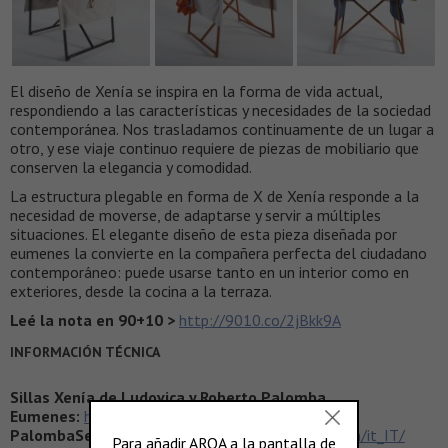
El diseño de Xenía se inspira en la forma de vida actual,
respondiendo a las características y necesidades de la sociedad
contemporánea. Nos trasladamos continuamente de un lugar a
otro, y ese viaje continuo requiere de piezas de mobiliario que
conserven la elegancia y comodidad.
La estructura plegable en forma de X de Xenía responde a la
necesidad de moverse, de adaptarse y servir a múltiples
situaciones. El elegante diseño de esta pieza diseñada por
eumenes la convierte en la compañera perfecta del ciudadano
contemporáneo: puede usarse tanto en un interior como en
exteriores, desde la cocina a la terraza.
Leé la nota en 90+10 >
http://9010.co/2jBkk9A
INFORMACIÓN TÉCNICA
Sillas Xenía de Ludovica y Roberto Palomba
Eumenes:
http://www.eumenes.it/?lang=it
PalombaSerafini:
http://www.palombaserafini.com/it_IT/