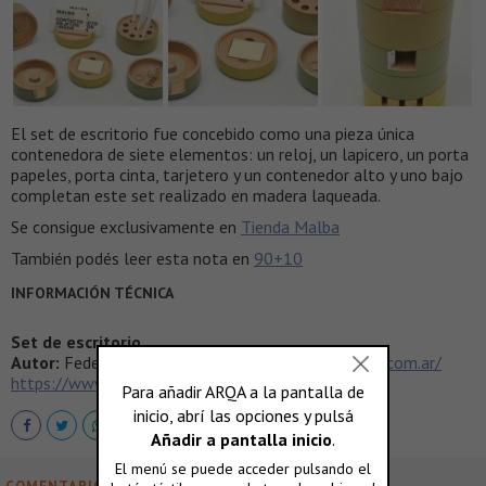
El set de escritorio fue concebido como una pieza única
contenedora de siete elementos: un reloj, un lapicero, un porta
papeles, porta cinta, tarjetero y un contenedor alto y uno bajo
completan este set realizado en madera laqueada.
Se consigue exclusivamente en
Tienda Malba
También podés leer esta nota en
90+10
INFORMACIÓN TÉCNICA
Set de escritorio
Autor:
Federico Churba
http://www.federicochurba.com.ar/
https://www.facebook.com/federicochurba