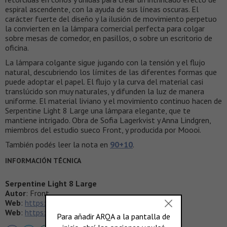
espiral ascendente, con la ayuda de sus líneas oscuras. El
carácter fuerte del diseño y la ilusión de movimiento perpetuo
la convierten en la lámpara comercial perfecta para colgar
sobre mesas de comedor, en pasillos, o sobre un escritorio de
oficina.
La lámpara colgante sigue jugando con la tensión y el flujo
natural, descubriendo los límites de las diferentes formas que
puede adoptar el papel. El flujo y la curva del material casi
translúcido son muy naturales, y difunden la luz de manera
uniforme. El material liviano y el movimiento continuo hacen de
Serpentine Light 8 Large una lámpara elegante, que te
mantiene intrigado. Obra de Sofia Lagerkvist y Anna Lindgren,
miembros del estudio sueco Front, y producida por Moooi.
También podés leer la nota en
90+10
.
INFORMACIÓN TÉCNICA
Serpentine Light 8 Large
Autor
: Front
Web
:
https://www.frontdesign.se/
Web
:
https://www.moooi.com/en