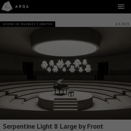
6.3.2025
DISEÑO DE MUEBLES Y OBJETOS
Serpentine Light 8 Large by Front