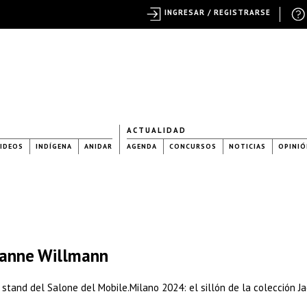
INGRESAR / REGISTRARSE
ACTUALIDAD
IDEOS
INDÍGENA
ANIDAR
AGENDA
CONCURSOS
NOTICIAS
OPINIÓ
 Hanne Willmann
tand del Salone del Mobile.Milano 2024: el sillón de la colección Ja