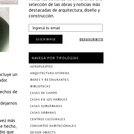
selección de las obras y noticias más
destacadas de arquitectura, diseño y
construcción.
SUSCRIBIRSE
DESUSCRIBITE
NAVEGÁ POR TIPOLOGÍAS
AEROPUERTOS
ARQUITECTURA EFÍMERA
ncluye un
dor.
BARES Y RESTAURANTES
BIBLIOTECAS
lechos de
CASAS DE CAMPO
CASAS EN LOS ÁRBOLES
 dejarnos
CASAS SUBURBANAS
CASAS URBANAS
CENTROS CULTURALES
 vez más
De hecho,
CONJUNTOS HABITACIONALES
bio que
DESIGN OBJECTS