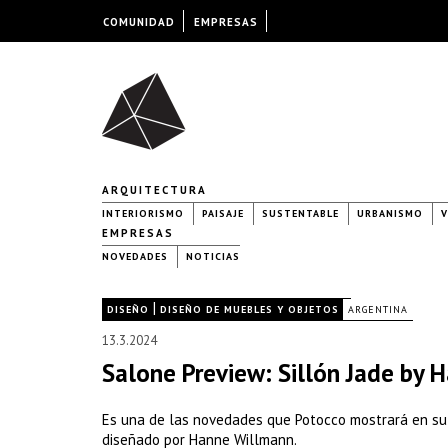
COMUNIDAD
EMPRESAS
ARQUITECTURA
INTERIORISMO
PAISAJE
SUSTENTABLE
URBANISMO
V
EMPRESAS
NOVEDADES
NOTICIAS
|
|
DISEÑO
DISEÑO DE MUEBLES Y OBJETOS
ARGENTINA
13.3.2024
Salone Preview: Sillón Jade by
Es una de las novedades que Potocco mostrará en su s
diseñado por Hanne Willmann.