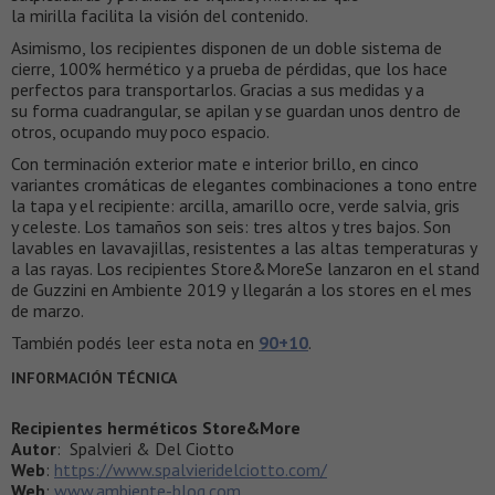
la mirilla facilita la visión del contenido.
Asimismo, los recipientes disponen de un doble sistema de
cierre, 100% hermético y a prueba de pérdidas, que los hace
perfectos para transportarlos. Gracias a sus medidas y a
su forma cuadrangular, se apilan y se guardan unos dentro de
otros, ocupando muy poco espacio.
Con terminación exterior mate e interior brillo, en cinco
variantes cromáticas de elegantes combinaciones a tono entre
la tapa y el recipiente: arcilla, amarillo ocre, verde salvia, gris
y celeste. Los tamaños son seis: tres altos y tres bajos. Son
lavables en lavavajillas, resistentes a las altas temperaturas y
a las rayas. Los recipientes Store&MoreSe lanzaron en el stand
de Guzzini en Ambiente 2019 y llegarán a los stores en el mes
de marzo.
También podés leer esta nota en
90+10
.
INFORMACIÓN TÉCNICA
Recipientes herméticos Store&More
Autor
: Spalvieri & Del Ciotto
Web
:
https://www.spalvieridelciotto.com/
Web
:
www.ambiente-blog.com