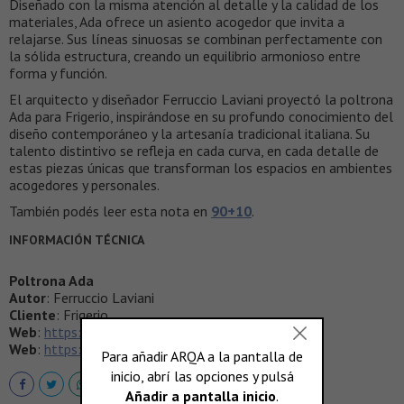
Diseñado con la misma atención al detalle y la calidad de los
materiales, Ada ofrece un asiento acogedor que invita a
relajarse. Sus líneas sinuosas se combinan perfectamente con
la sólida estructura, creando un equilibrio armonioso entre
forma y función.
El arquitecto y diseñador Ferruccio Laviani proyectó la poltrona
Ada para Frigerio, inspirándose en su profundo conocimiento del
diseño contemporáneo y la artesanía tradicional italiana. Su
talento distintivo se refleja en cada curva, en cada detalle de
estas piezas únicas que transforman los espacios en ambientes
acogedores y personales.
También podés leer esta nota en
90+10
.
INFORMACIÓN TÉCNICA
Poltrona Ada
Autor
: Ferruccio Laviani
Cliente
: Frigerio
Web
:
https://www.frigerio.com/it
Web
:
https://www.laviani.com/