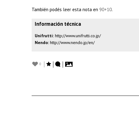
También podés leer esta nota en
90+10
.
Información técnica
Unifrutti:
http://www.unifrutti.co.jp/
Nendo:
http://www.nendo.jp/en/
0