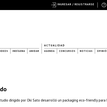
INGRESAR / REGISTRARSE
ACTUALIDAD
IDEOS
INDÍGENA
ANIDAR
AGENDA
CONCURSOS
NOTICIAS
OPINIÓ
ndo
estudio dirigido por Oki Sato desarrolló un packaging eco-friendly para