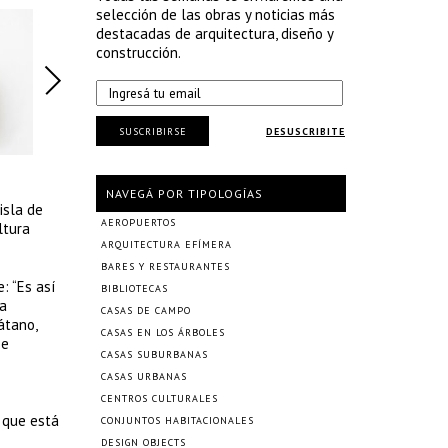
selección de las obras y noticias más
destacadas de arquitectura, diseño y
construcción.
SUSCRIBIRSE
DESUSCRIBITE
NAVEGÁ POR TIPOLOGÍAS
isla de
AEROPUERTOS
ltura
ARQUITECTURA EFÍMERA
BARES Y RESTAURANTES
: “Es así
BIBLIOTECAS
La
CASAS DE CAMPO
átano,
CASAS EN LOS ÁRBOLES
se
CASAS SUBURBANAS
CASAS URBANAS
CENTROS CULTURALES
 que está
CONJUNTOS HABITACIONALES
DESIGN OBJECTS