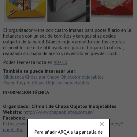
El organizador viene con cuatro imanes para poder fijarlo en la
heladera y con un set de tornillos y tarugos si se decide
colgarlo de la pared. Blanco, rojo y amarillo son los colores
disponibles de este útil ayudante para el hogar o la oficina,
realizado en chapa de acero y revestido en powder coat.
Podés leer esta nota en
90+10
También te puede interesar leer:
Biblioteca Ghost por Chapa Objetos inobjetables
Paper Toy por Chapa Objetos inobjetables
INFORMACIÓN TÉCNICA
Organizador CHmail de Chapa Objetos Inobjetables
Website:
http://www.chapaobjetos.com.ar/
Facebook:
https://www.facebook.com/CHAPA.objetos.inobjetables/?
pnref=lhc