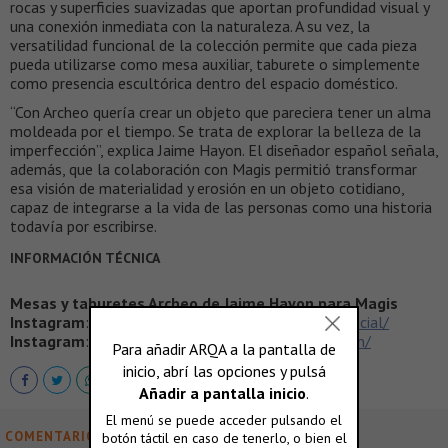
rocas y superficies suavizadas que aportan profundidad visual y
una conexión inmediata con la naturaleza. A su vez, la
versatilidad funcional de la colección permite que cada pieza
pueda utilizarse como mesa auxiliar, taburete o simplemente
como presencia escultórica dentro del espacio doméstico.
“Con Archeo quería crear un objeto que pareciera tener un alma
moldeada por el tiempo. Se trata de explorar la belleza de la
imperfección”, explica Jaime Hayon. El diseñador español señala,
además, que la colaboración con Magis permitió transformar
esa visión de materialidad y erosión en un objeto cotidiano,
capaz de integrarse a la vida de las personas como una historia
todavía por escribirse.
INFORMACIÓN TÉCNICA
Mesas y taburetes Archeo de Jaime Hayon para Magis
Instagram
:
https://www.instagram.com/magis_official/
Instagram
:
https://www.instagram.com/jaimehayon/
COMENTARIOS