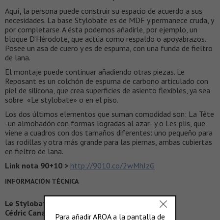
Aquí, la persona puede construir su espacio de acuerdo a sus
necesidades. La base Stylobate es de MDF y permanece cruda, y
por completarse. A ésta podemos añadirle, por ejemplo, un
bloque D’Hérodote, que actúa como respaldo o apoyabrazos.
Posee un asa de cuero y es de espuma, con una funda de fieltro
de lana.
El montaje puede continuar añadiendo otras piezas. Le
Reposant es un colchón de espuma de carbono articulado con
piel de silicona, que crea superficies de asiento flexibles, ya sea
sobre «Le stylobate» o en el piso.
Los dos últimos elementos que suman comodidad son: La Tête
-un almohadón con formas logradas al azar- y o Les plis, que
viene a cuadros con dos tamaños diferentes: uno pequeño para
las rodillas y otra más grande para las piernas, ambas cubiertas
en fieltro de lana.
Link nota 90+10 >
http://9010.co/2wMhJzG
INFORMACIÓN TÉCNICA
Le Stylobate de Cédric Canaud
Cédric Canaud:
http://cedriccanaud.com/