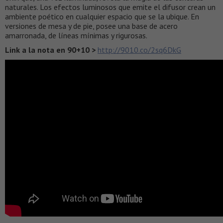
naturales. Los efectos luminosos que emite el difusor crean un
ambiente poético en cualquier espacio que se la ubique. En
versiones de mesa y de pie, posee una base de acero
amarronada, de líneas mínimas y rigurosas.
Link a la nota en 90+10 >
http://9010.co/2sq6DkG