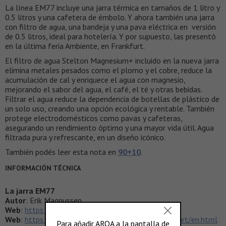
La línea EM77 incluye una jarra térmica en tamaños de 1 litro y
0.5 litros y una cafetera de émbolo. Y ahora también una jarra
con filtro de agua, una bandeja y una pava eléctrica en versión
de 0.5 litros, ideal para hotelería. Y por supuesto, las presentó
en la última feria Ambiente, en Frankfurt.
El filtro de agua Stelton Magnesium+ incluido en la nueva jarra
elimina metales pesados como el plomo y el cobre, reduce la
acumulación de cal y enriquece el agua con magnesio,
mejorando el sabor del agua, el café, el té y otras bebidas.
Filtrar el agua reduce la dependencia de botellas de plástico de
un solo uso, creando una opción ecológica y rentable. También
protege electrodomésticos como pavas y cafeteras,
asegurando un rendimiento óptimo y una mayor vida útil. Agua
filtrada pura y refrescante, en un diseño icónico.
También podés leer esta nota en
90+10
.
INFORMACIÓN TÉCNICA
La jarra EM77
Autor
: Erik Magnussen
Web
:
https://www.stelton.com/
Web
:
https://ambiente.messefrankfurt.com/frankfurt/en.html