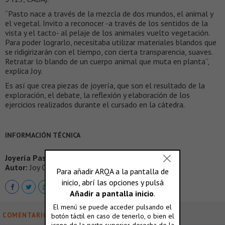
“Pasto nace a través de la mezcla de dos mundos, el animal y
el vegetal. Invito a reconocer -a través de los sentidos de la
vista y el tacto- al pelaje de los animales vuelto vegetación.
Para poder lograrlo, necesitaba utilizar materiales blandos que
se ridigirizarán con el tiempo, con cierta transparencia, suaves.
Retratar lo blando de un cuerpo animal que muta en planta”,
explica Joy.
Es así que crea piezas de joyería, que son el resultado de la
exploración, el debate, la reflexión y elaboración de los
ejercicios realizados durante el cursado en la cátedra.
INFORMACIÓN TÉCNICA
Joyería Pasto
Autor:
Joy Colmán
COMENTARIOS