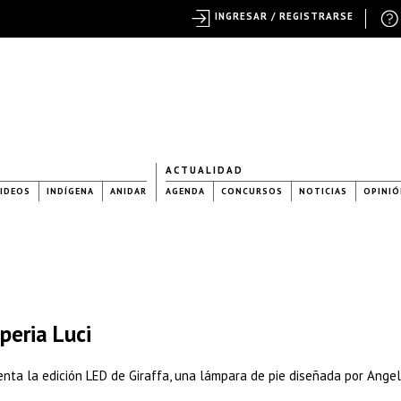
INGRESAR / REGISTRARSE
ACTUALIDAD
IDEOS
INDÍGENA
ANIDAR
AGENDA
CONCURSOS
NOTICIAS
OPINIÓ
peria Luci
enta la edición LED de Giraffa, una lámpara de pie diseñada por Ange