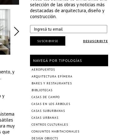
selección de las obras y noticias más
destacadas de arquitectura, diseño y
construcción.
SUSCRIBIRSE
DESUSCRIBITE
NAVEGÁ POR TIPOLOGÍAS
AEROPUERTOS
ento, y
ARQUITECTURA EFÍMERA
.
BARES Y RESTAURANTES
BIBLIOTECAS
 y
CASAS DE CAMPO
CASAS EN LOS ÁRBOLES
CASAS SUBURBANAS
 sistema
CASAS URBANAS
sátiles
CENTROS CULTURALES
tura muy
s que
CONJUNTOS HABITACIONALES
DESIGN OBJECTS