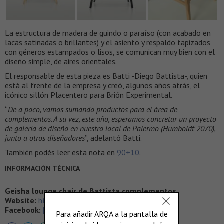
La estructura de madera de guindo o paraíso (con acabado en
lacas satinadas o brillantes) y el asiento y respaldo tapizados
con géneros estampados o lisos, se comunican muy bien con el
diseño simple, de aires orientales.
El responsable de esta pieza es Batti -Diego Battista-, quien
está al frente de la empresa y creó, algunos años atrás, el
icónico sillón Placentero para Brión Experimental.
“
De a poco, vamos sumando productos para el área de
complementos. A su vez, este año, esperamos concretar un proyecto
de galería de diseño en nuestro local de Palermo (Humboldt 2070),
junto a otros diseñadores
”, adelantó Batti.
También podés leer esta nota en
90+10
.
INFORMACIÓN TÉCNICA
Geisha lounge chair de Battista complementos
Website:
http://battista.com.ar/es/
Facebook:
https://www.facebook.com/battistasn