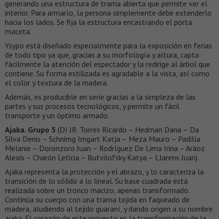
generando una estructura de trama abierta que permite ver el
interior. Para armarlo, la persona simplemente debe extenderlo
hacia los lados. Se fija la estructura encastrando el porta
maceta.
Ysypo está diseñado especialmente para la exposición en ferias
de todo tipo ya que, gracias a su morfología y altura, capta
fácilmente la atención del espectador y la redirige al árbol que
contiene. Su forma estilizada es agradable a la vista, así como
el color y textura de la madera.
Además, es producible en serie gracias a la simpleza de las
partes y sus procesos tecnológicos, y permite un fácil
transporte y un óptimo armado.
Ajaka. Grupo 5
(DI JR. Torres Ricardo – Hedman Dana – Da
Silva Denis – Schnimg Imgart Katja – Meza Mauro – Padilla
Melanie – Doronzoro Juan – Rodríguez De Lima Irina – Aráoz
Alexis – Charón Leticia – Butvilofsky Katya – Llarens Juan).
Ajaka representa la protección y el abrazo, y lo caracteriza la
transición de lo sólido a lo lineal. Su base cuadrada está
realizada sobre un tronco macizo, apenas transformado.
Continúa su cuerpo con una trama tejida en faqueado de
madera, aludiendo al tejido guaraní, y dando origen a su nombre
ajaka. El corazón de este proyecto es la transformación de la