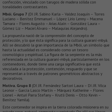
confección, vinculado con tarugos de madera sólida con
tonalidades contrastantes.
Mbói. Grupo 7
(DI JR. Sabino Karla – Valdez Joaquín – Torres
Luciano – Benítez Emmanuel – López Lirio Lenny – Macena
Tamara – Flores Augusto – Arias Alaín – González Laura –
Gómez Liz – Maciel Álvaro – Malaquías Alejandro).
La propuesta nació de la comprensión del concepto de
protección, y lo que ésta significa para la cultura guaraní-mbyá.
Allí se descubrió la gran importancia de la Mbói, un símbolo que
hasta la actualidad es considerado como un tesoro
cosmológico y espiritual. La figura de la serpiente es la más
referenciada en la cultura guaraní-mbyá, particularmente en los
contenedores, donde tiene una carga significativa que está
vinculada a la protección, contención, resguardo y que se
representan a través de patrones geométricos abstractos y
decorativos.
Motiva. Grupo 8
(DI JR. Fernández Sartori Laura – DI JR. Vilca
Leonor – García Lasco Martín – Márquez Katherine – Flores
Lionel – Anturi Parra Stefany – Krutli Denis – Otto Kevin –
Benítez Yamila).
Este contenedor se inspira en la tierra colorada misionera en su
estado seco, natural, compacta y agrietada. De allí sus líneas