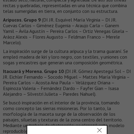
rectas y quebradas, representadas en una técnica que combina
telas sumergidas en tierra, en conjunto con su estructura.
Aripucos. Grupo 9
(DI JR. Esquivel María Virginia – DI JR.
Cuevas Carlos – Giménez Eugenia – Araujo Carla – Ganem
Yamil – Ávila Agustín – Pereira Carlos – Ortiz Venegas Gisela –
Aráoz Alexis – Flores Augusto – Feldman Franco – Merele
Marcelo).
La inspiración surge de la cultura aripuca y la trama guaraní. Se
empleó madera de kiri y loro negro, con textiles, y uniones con
sogas y encastres que generan una composición geométrica.
Itacuará y Morena. Grupo 10
(DI JR. Gómez Apestegui Sol – DI
JR. Eichler Fernando – Socodo Miguel – Mattes María Virginia –
Pereira Carlos – Acosta Ana Paula – Velázquez Oriana –
Espinoza Valeria – Fernández Dardo – Fayfer Gian – Isasa
Alejandro – Silvestri Julieta – Paredes Nahuel).
Se buscó inspiración en el interior de la provincia, tomando
como concepto las sierras misioneras. Por lo tanto, la
morfología de la maceta surge de la observación de los
paisajes, siluetas y texturas de la zona centro del territorio.
Mediante un trabajo de abstracción, se alcanzó este modelo
reproducible para la industria.