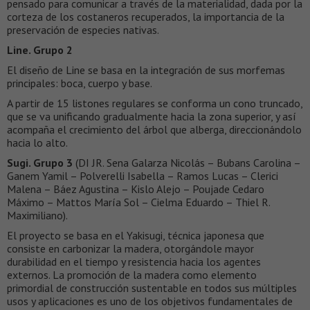
pensado para comunicar a través de la materialidad, dada por la
corteza de los costaneros recuperados, la importancia de la
preservación de especies nativas.
Line. Grupo 2
El diseño de Line se basa en la integración de sus morfemas
principales: boca, cuerpo y base.
A partir de 15 listones regulares se conforma un cono truncado,
que se va unificando gradualmente hacia la zona superior, y así
acompaña el crecimiento del árbol que alberga, direccionándolo
hacia lo alto.
Sugi. Grupo 3
(DI JR. Sena Galarza Nicolás – Bubans Carolina –
Ganem Yamil – Polverelli Isabella – Ramos Lucas – Clerici
Malena – Báez Agustina – Kislo Alejo – Poujade Cedaro
Máximo – Mattos María Sol – Cielma Eduardo – Thiel R.
Maximiliano).
El proyecto se basa en el Yakisugi, técnica japonesa que
consiste en carbonizar la madera, otorgándole mayor
durabilidad en el tiempo y resistencia hacia los agentes
externos. La promoción de la madera como elemento
primordial de construcción sustentable en todos sus múltiples
usos y aplicaciones es uno de los objetivos fundamentales de