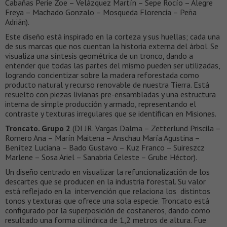
Cabañas Perie Zoe – Velázquez Martín – Sepe Rocío – Alegre
Freya – Machado Gonzalo – Mosqueda Florencia – Peña
Adrián).
Este diseño está inspirado en la corteza y sus huellas; cada una
de sus marcas que nos cuentan la historia externa del árbol. Se
visualiza una síntesis geométrica de un tronco, dando a
entender que todas las partes del mismo pueden ser utilizadas,
logrando concientizar sobre la madera reforestada como
producto natural y recurso renovable de nuestra Tierra. Está
resuelto con piezas livianas pre-ensambladas y una estructura
interna de simple producción y armado, representando el
contraste y texturas irregulares que se identifican en Misiones.
Troncato. Grupo 2
(DI JR. Vargas Dalma – Zetterlund Priscila –
Romero Ana – Marín Maitena – Anschau María Agustina –
Benítez Luciana – Bado Gustavo – Kuz Franco – Suireszcz
Marlene – Sosa Ariel – Sanabria Celeste – Grube Héctor).
Un diseño centrado en visualizar la refuncionalización de los
descartes que se producen en la industria forestal. Su valor
está reflejado en la intervención que relaciona los distintos
tonos y texturas que ofrece una sola especie. Troncato está
configurado por la superposición de costaneros, dando como
resultado una forma cilíndrica de 1,2 metros de altura. Fue