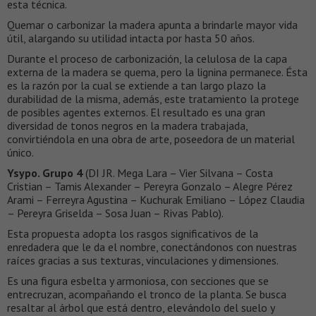
esta técnica.
Quemar o carbonizar la madera apunta a brindarle mayor vida
útil, alargando su utilidad intacta por hasta 50 años.
Durante el proceso de carbonización, la celulosa de la capa
externa de la madera se quema, pero la lignina permanece. Ésta
es la razón por la cual se extiende a tan largo plazo la
durabilidad de la misma, además, este tratamiento la protege
de posibles agentes externos. El resultado es una gran
diversidad de tonos negros en la madera trabajada,
convirtiéndola en una obra de arte, poseedora de un material
único.
Ysypo. Grupo 4
(DI JR. Mega Lara – Vier Silvana – Costa
Cristian – Tamis Alexander – Pereyra Gonzalo – Alegre Pérez
Arami – Ferreyra Agustina – Kuchurak Emiliano – López Claudia
– Pereyra Griselda – Sosa Juan – Rivas Pablo).
Esta propuesta adopta los rasgos significativos de la
enredadera que le da el nombre, conectándonos con nuestras
raíces gracias a sus texturas, vinculaciones y dimensiones.
Es una figura esbelta y armoniosa, con secciones que se
entrecruzan, acompañando el tronco de la planta. Se busca
resaltar al árbol que está dentro, elevándolo del suelo y