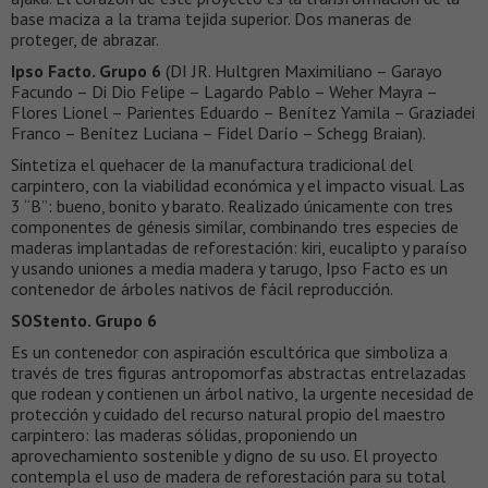
base maciza a la trama tejida superior. Dos maneras de
proteger, de abrazar.
Ipso Facto. Grupo 6
(DI JR. Hultgren Maximiliano – Garayo
Facundo – Di Dio Felipe – Lagardo Pablo – Weher Mayra –
Flores Lionel – Parientes Eduardo – Benítez Yamila – Graziadei
Franco – Benítez Luciana – Fidel Darío – Schegg Braian).
Sintetiza el quehacer de la manufactura tradicional del
carpintero, con la viabilidad económica y el impacto visual. Las
3 “B”: bueno, bonito y barato. Realizado únicamente con tres
componentes de génesis similar, combinando tres especies de
maderas implantadas de reforestación: kiri, eucalipto y paraíso
y usando uniones a media madera y tarugo, Ipso Facto es un
contenedor de árboles nativos de fácil reproducción.
SOStento. Grupo 6
Es un contenedor con aspiración escultórica que simboliza a
través de tres figuras antropomorfas abstractas entrelazadas
que rodean y contienen un árbol nativo, la urgente necesidad de
protección y cuidado del recurso natural propio del maestro
carpintero: las maderas sólidas, proponiendo un
aprovechamiento sostenible y digno de su uso. El proyecto
contempla el uso de madera de reforestación para su total