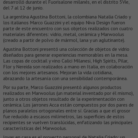
desarrolló durante el Fuorisalone milanés, en el distrito 5Vie,
del 7 al 12 de junio.
La argentina Agustina Bottoni, la colombiana Natalia Criado y
los italianos Marco Guazzini y el equipo Niva Design fueron
parte de este encuentro con sus objetos realizados con cuatro
materiales diferentes: vidrio, metal, cerámica y Marwoolus
(creado a partir de polvo de mármol, lana y un aglutinante).
Agustina Bottoni presentó una colección de objetos de vidrio
diseñados para generar experiencias memorables en la mesa.
Las copas de cocktail y vino Calici Milanesi, High Spirits, Pilar,
Flor y Nereida son realizados a mano en Italia, en colaboración
con los mejores artesanos. Mejoran la vida cotidiana,
abrazando la artesanía con una sensibilidad contemporánea.
Por su parte, Marco Guazzini presentó algunos productos
realizados en Marwoolus (un material inventado por él mismo),
junto a otros objetos resultado de la experimentación con
cerámica. Los jarrones Acca están compuestos por dos pares de
planos paralelos ortogonales entre sí. Gracias a que el grosor
fue reducido a escasos milímetros, las superficies de estos
recipientes se vuelven translúcidas, enfatizando las principales
características del Marwoolus.
Joyas en casa es el proyecto personal de Natalia Criado: un