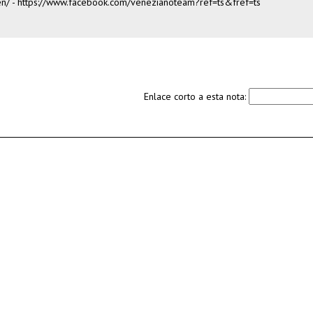
en/
-
https://www.facebook.com/venezianoteam?ref=ts&fref=ts
Enlace corto a esta nota: