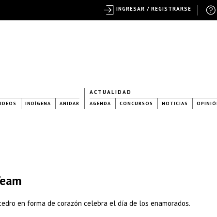
INGRESAR / REGISTRARSE
ACTUALIDAD
IDEOS
INDÍGENA
ANIDAR
AGENDA
CONCURSOS
NOTICIAS
OPINIÓ
Team
cedro en forma de corazón celebra el día de los enamorados.