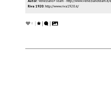
Autor:
Veneziano+Team -
http://www.venezianoteam.it/
Riva 1920:
http://www.riva1920.it/
0