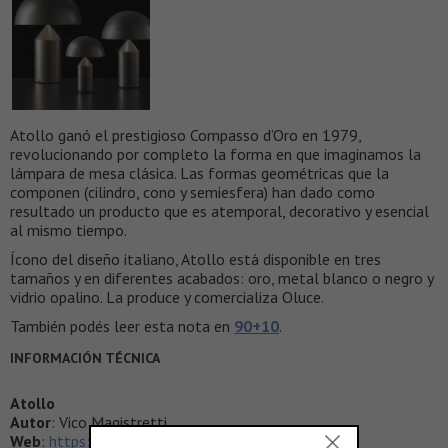
Atollo ganó el prestigioso Compasso d’Oro en 1979,
revolucionando por completo la forma en que imaginamos la
lámpara de mesa clásica. Las formas geométricas que la
componen (cilindro, cono y semiesfera) han dado como
resultado un producto que es atemporal, decorativo y esencial
al mismo tiempo.
Ícono del diseño italiano, Atollo está disponible en tres
tamaños y en diferentes acabados: oro, metal blanco o negro y
vidrio opalino. La produce y comercializa Oluce.
También podés leer esta nota en
90+10
.
INFORMACIÓN TÉCNICA
Atollo
Autor
: Vico Magistretti
Web
:
https://www.oluce.com/