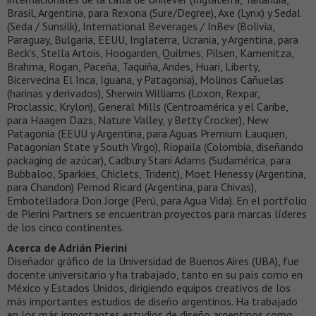
Brasil, Argentina, para Rexona (Sure/Degree), Axe (Lynx) y Sedal
(Seda / Sunsilk), International Beverages / InBev (Bolivia,
Paraguay, Bulgaria, EEUU, Inglaterra, Ucrania, y Argentina, para
Beck’s, Stella Artois, Hoogarden, Quilmes, Pilsen, Kamenitza,
Brahma, Rogan, Paceña, Taquiña, Andes, Huari, Liberty,
Bicervecina El Inca, Iguana, y Patagonia), Molinos Cañuelas
(harinas y derivados), Sherwin Williams (Loxon, Rexpar,
Proclassic, Krylon), General Mills (Centroamérica y el Caribe,
para Haagen Dazs, Nature Valley, y Betty Crocker), New
Patagonia (EEUU y Argentina, para Aguas Premium Lauquen,
Patagonian State y South Virgo), Riopaila (Colombia, diseñando
packaging de azúcar), Cadbury Stani Adams (Sudamérica, para
Bubbaloo, Sparkies, Chiclets, Trident), Moet Henessy (Argentina,
para Chandon) Pernod Ricard (Argentina, para Chivas),
Embotelladora Don Jorge (Perú, para Agua Vida). En el portfolio
de Pierini Partners se encuentran proyectos para marcas líderes
de los cinco continentes.
Acerca de Adrián Pierini
Diseñador gráfico de la Universidad de Buenos Aires (UBA), fue
docente universitario y ha trabajado, tanto en su país como en
México y Estados Unidos, dirigiendo equipos creativos de los
más importantes estudios de diseño argentinos. Ha trabajado
en los más importantes estudios de diseño argentinos como