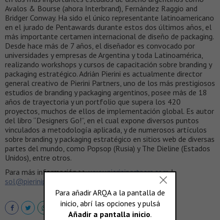
Avalos & Bourse (ahora Interbrand), Fernández Raggio and
Bridger Conway. Ha sido el único representante latinoamericano
en el jurado de Pentawards durante estos dos últimos años, el
más importante certamen internacional de diseño de packaging.
Desde hace más de 7 años, el diseñador es convocado por
universidades y empresas de Argentina y toda Latinoamérica,
realizando workshops y cursos de capacitación sobre branding y
packaging estratégico. Adrián Pierini es actualmente director
general creativo de Pierini Partners, uno de los más prestigiosos
estudios de branding y packaging argentinos, posee más de 18
años de trayectoria y un portfolio que supera los 420
proyectos, muchos de ellos de implementación global. Es autor
del libro “Designers Go!”, en el cual expone diversos puntos
vinculados a metodología aplicada, y de numerosos artículos
sobre branding y packaging estratégico en sitios web de diversas
partes del mundo, como Popsop (Rusia) y The Dieline (Estados
Unidos), entre otros.
Para más información >>
www.pierinipartners.com
|
sol@pierinipartners.com