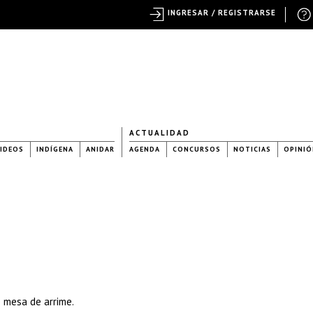
INGRESAR / REGISTRARSE
ACTUALIDAD
IDEOS
INDÍGENA
ANIDAR
AGENDA
CONCURSOS
NOTICIAS
OPINIÓ
o mesa de arrime.