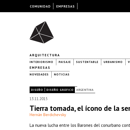
COMUNIDAD
EMPRESAS
ARQUITECTURA
INTERIORISMO
PAISAJE
SUSTENTABLE
URBANISMO
V
EMPRESAS
NOVEDADES
NOTICIAS
|
|
DISEÑO
DISEÑO GRÁFICO
ARGENTINA
13.11.2015
Tierra tomada, el ícono de la s
Hernán Berdichevsky
La nueva lucha entre los Barones del conurbano contr