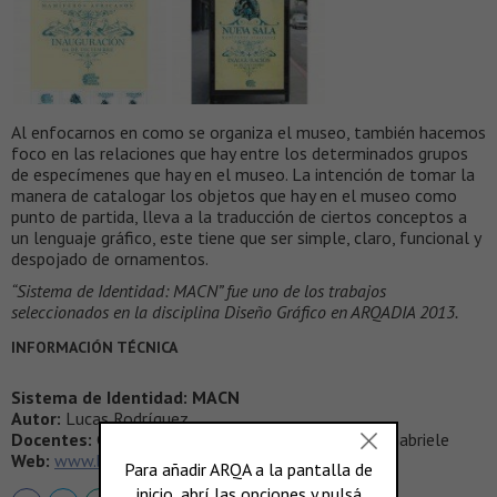
Al enfocarnos en como se organiza el museo, también hacemos
foco en las relaciones que hay entre los determinados grupos
de especímenes que hay en el museo. La intención de tomar la
manera de catalogar los objetos que hay en el museo como
punto de partida, lleva a la traducción de ciertos conceptos a
un lenguaje gráfico, este tiene que ser simple, claro, funcional y
despojado de ornamentos.
“Sistema de Identidad: MACN” fue uno de los trabajos
seleccionados en la disciplina Diseño Gráfico en ARQADIA 2013.
INFORMACIÓN TÉCNICA
Sistema de Identidad: MACN
Autor:
Lucas Rodríguez
Docentes:
Gisela Cukier, Alan Berry Rhys | Cátedra Gabriele
Web:
www.behance.net/lucas_rod