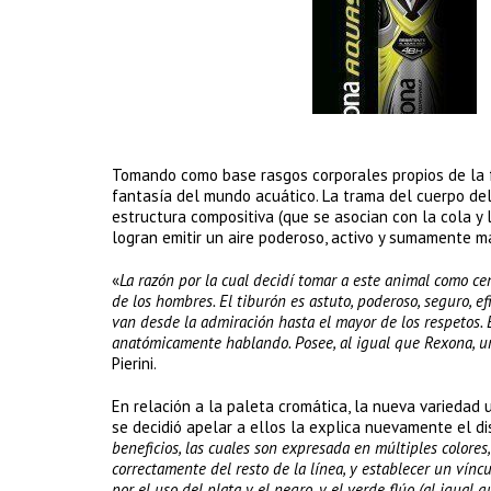
Tomando como base rasgos corporales propios de la f
fantasía del mundo acuático. La trama del cuerpo de
estructura compositiva (que se asocian con la cola y
logran emitir un aire poderoso, activo y sumamente m
«
La razón por la cual decidí tomar a este animal como cen
de los hombres. El tiburón es astuto, poderoso, seguro, 
van desde la admiración hasta el mayor de los respetos. 
anatómicamente hablando. Posee, al igual que Rexona, un
Pierini.
En relación a la paleta cromática, la nueva variedad 
se decidió apelar a ellos la explica nuevamente el di
beneficios, las cuales son expresada en múltiples colore
correctamente del resto de la línea, y establecer un vínc
por el uso del plata y el negro, y el verde flúo (al igual