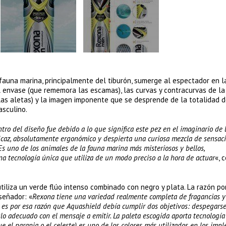
auna marina, principalmente del tiburón, sumerge al espectador en l
l envase (que rememora las escamas), las curvas y contracurvas de la
 las aletas) y la imagen imponente que se desprende de la totalidad d
asculino.
tro del diseño fue debido a lo que significa este pez en el imaginario de 
eficaz, absolutamente ergonómico y despierta una curiosa mezcla de sensac
Es uno de los animales de la fauna marina más misteriosos y bellos,
a tecnología única que utiliza de un modo preciso a la hora de actuar
«, 
utiliza un verde flúo intenso combinado con negro y plata. La razón po
señador: «
Rexona tiene una variedad realmente completa de fragancias y
s, es por esa razón que Aquashield debía cumplir dos objetivos: despegars
ulo adecuado con el mensaje a emitir. La paleta escogida aporta tecnología 
 que el naranja o el celeste) es uno de los colores más utilizados en los imp