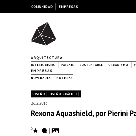
COMUNIDAD
EMPRESAS
ARQUITECTURA
INTERIORISMO
PAISAJE
SUSTENTABLE
URBANISMO
V
EMPRESAS
NOVEDADES
NOTICIAS
|
|
DISEÑO
DISEÑO GRÁFICO
26.2.2013
Rexona Aquashield, por Pierini P
0