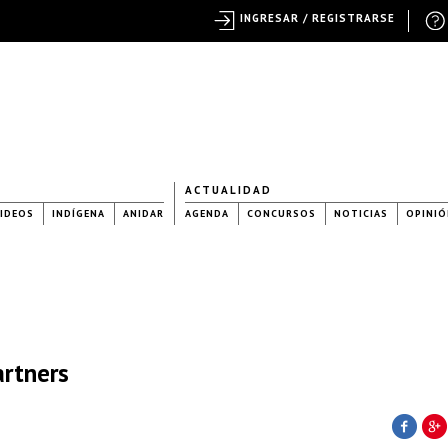
INGRESAR / REGISTRARSE
ACTUALIDAD
IDEOS
INDÍGENA
ANIDAR
AGENDA
CONCURSOS
NOTICIAS
OPINIÓ
artners