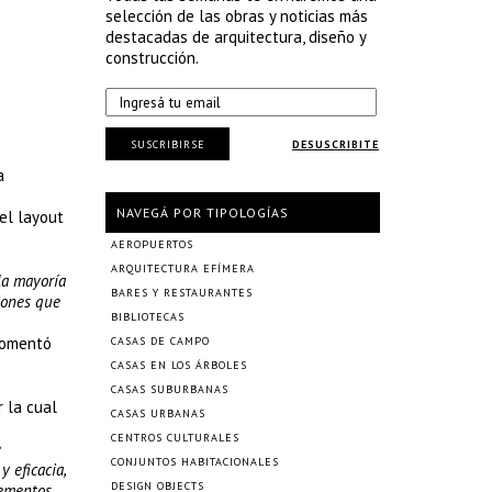
selección de las obras y noticias más
destacadas de arquitectura, diseño y
construcción.
SUSCRIBIRSE
DESUSCRIBITE
a
NAVEGÁ POR TIPOLOGÍAS
el layout
AEROPUERTOS
ARQUITECTURA EFÍMERA
la mayoría
BARES Y RESTAURANTES
iones que
BIBLIOTECAS
comentó
CASAS DE CAMPO
CASAS EN LOS ÁRBOLES
CASAS SUBURBANAS
r la cual
CASAS URBANAS
CENTROS CULTURALES
e
CONJUNTOS HABITACIONALES
y eficacia,
DESIGN OBJECTS
lementos