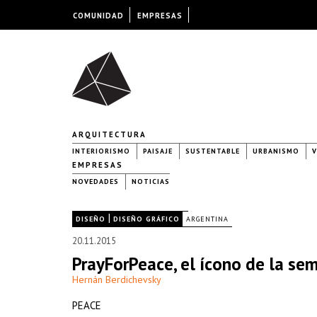
COMUNIDAD
EMPRESAS
ARQUITECTURA
INTERIORISMO
PAISAJE
SUSTENTABLE
URBANISMO
V
EMPRESAS
NOVEDADES
NOTICIAS
|
|
DISEÑO
DISEÑO GRÁFICO
ARGENTINA
20.11.2015
PrayForPeace, el ícono de la se
Hernán Berdichevsky
PEACE