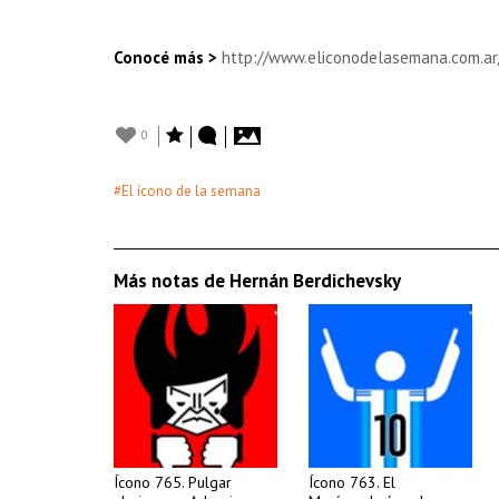
Conocé más >
http://www.eliconodelasemana.com.ar
0
#El ícono de la semana
Más notas de Hernán Berdichevsky
Ícono 765. Pulgar
Ícono 763. El