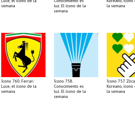
Luce, el ícono de la
Conocimiento es
Koreano, ícono
semana
luz. El ícono de la
la semana
semana
Ícono 760. Ferrari
Ícono 758.
Ícono 757. Zóca
Luce, el ícono de la
Conocimiento es
Koreano, ícono
semana
luz. El ícono de la
la semana
semana