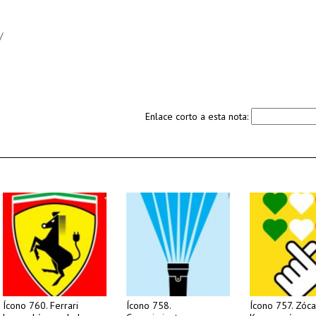
/
Enlace corto a esta nota:
Ícono 760. Ferrari
Ícono 758.
Ícono 757. Zóca