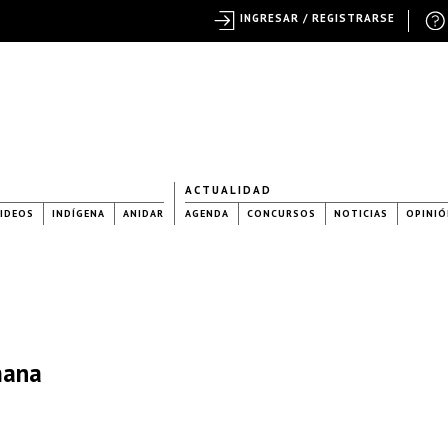
INGRESAR / REGISTRARSE
ACTUALIDAD
IDEOS
INDÍGENA
ANIDAR
AGENDA
CONCURSOS
NOTICIAS
OPINIÓ
mana