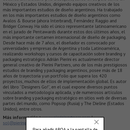
México y Estados Unidos, dirigiendo equipos creativos de los
más importantes estudios de diseño argentinos. Ha trabajado
en los más importantes estudios de diseño argentinos como
Avalos & Bourse (ahora Interbrand), Fernández Raggio and
Bridger Conway. Ha sido el único representante latinoamericano
en el jurado de Pentawards durante estos dos últimos años, el
más importante certamen internacional de diseño de packaging.
Desde hace más de 7 años, el diseñador es convocado por
universidades y empresas de Argentina y toda Latinoamérica,
realizando workshops y cursos de capacitación sobre branding y
packaging estratégico. Adrián Pierini es actualmente director
general creativo de Pierini Partners, uno de los más prestigiosos
estudios de branding y packaging argentinos, posee más de 18
años de trayectoria y un portfolio que supera los 420
proyectos, muchos de ellos de implementación global. Es autor
del libro “Designers Go!”, en el cual expone diversos puntos
vinculados a metodología aplicada, y de numerosos artículos
sobre branding y packaging estratégico en sitios web de diversas
partes del mundo, como Popsop (Rusia) y The Dieline (Estados
Unidos), entre otros.
Más información >
www.pierinipartners.com
|
sol@pierinipartners.com