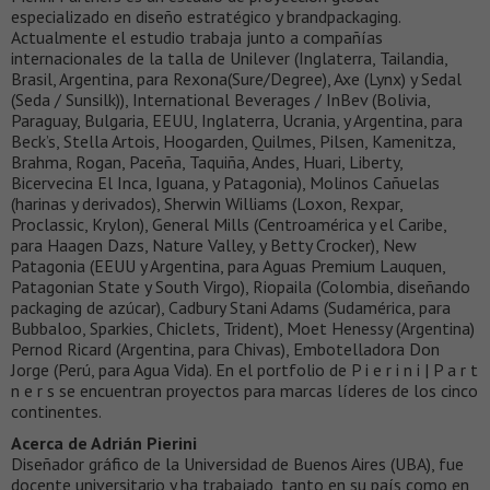
especializado en diseño estratégico y brandpackaging.
Actualmente el estudio trabaja junto a compañías
internacionales de la talla de Unilever (Inglaterra, Tailandia,
Brasil, Argentina, para Rexona(Sure/Degree), Axe (Lynx) y Sedal
(Seda / Sunsilk)), International Beverages / InBev (Bolivia,
Paraguay, Bulgaria, EEUU, Inglaterra, Ucrania, y Argentina, para
Beck’s, Stella Artois, Hoogarden, Quilmes, Pilsen, Kamenitza,
Brahma, Rogan, Paceña, Taquiña, Andes, Huari, Liberty,
Bicervecina El Inca, Iguana, y Patagonia), Molinos Cañuelas
(harinas y derivados), Sherwin Williams (Loxon, Rexpar,
Proclassic, Krylon), General Mills (Centroamérica y el Caribe,
para Haagen Dazs, Nature Valley, y Betty Crocker), New
Patagonia (EEUU y Argentina, para Aguas Premium Lauquen,
Patagonian State y South Virgo), Riopaila (Colombia, diseñando
packaging de azúcar), Cadbury Stani Adams (Sudamérica, para
Bubbaloo, Sparkies, Chiclets, Trident), Moet Henessy (Argentina)
Pernod Ricard (Argentina, para Chivas), Embotelladora Don
Jorge (Perú, para Agua Vida). En el portfolio de P i e r i n i | P a r t
n e r s se encuentran proyectos para marcas líderes de los cinco
continentes.
Acerca de Adrián Pierini
Diseñador gráfico de la Universidad de Buenos Aires (UBA), fue
docente universitario y ha trabajado, tanto en su país como en