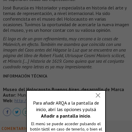
José Burucúa es Historiador y especialista en historia del arte y
temas de representación, a nivel internacional. Ha sido
conferencista en el museo del Holocausto en varias
ocasiones. Tuvimos la oportunidad de acercarle la nueva imagen
del museo, y es un honor contar con su valiosa opinión.
El logo es de un gran refinamiento, muy cercano a la cosas de
Malevich, en efecto. También me asombra que coincida con una
imagen del Caos antes del Hágase la Luz que se encuentra en una
página del libro de Robert Fludd, Utriusque Cosmi Maioris scilicet,
et Minoris […] Historia de 1619. Como quiera que sea el conjunto
cuadrado negro letras es ya muy impresionante.
INFORMACIÓN TÉCNICA
Museo del Holocausto Buenos Aires, desarrollo de Marca
Autor:
Munda
Web:
http://munda.com.ar/
COMENTARIOS