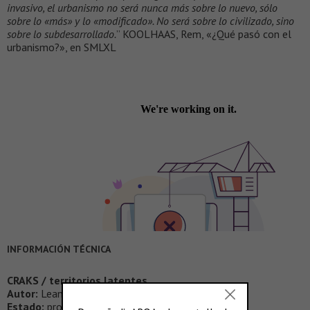
invasivo, el urbanismo no será nunca más sobre lo nuevo, sólo
sobre lo «más» y lo «modificado». No será sobre lo civilizado, sino
sobre lo subdesarrollado.
” KOOLHAAS, Rem, «¿Qué pasó con el
urbanismo?», en SMLXL
INFORMACIÓN TÉCNICA
CRAKS / territorios latentes
Autor:
Leandro Alegre
Estado:
proyecto