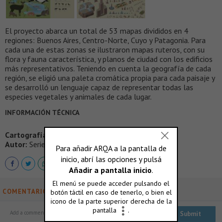
El proyecto abarca un total de 53 mapas divididos en 4
regiones: Buenos Aires, Centro-Norte, Cuyo y Patagonia. Para
cada una de estas zonas se ilustraron mapas ruteros, con su
flora y fauna característica, y planos de ciudad con los edificios
más representativos. Teniendo en cuenta la geografía de cada
región, se eligió una paleta cromática propia para cada paisaje y
se desarrolló un lenguaje capaz de representar todas las
especies vegetales y animales de cada lugar.
INFORMACIÓN TÉCNICA
Cartografía Ilustrada
Autor:
Serie Cero DG
COMENTARIOS