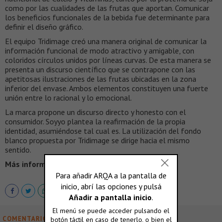
como por las cualidades de las frutas que aportan. Comunicar
los beneficios funcionales de la bebida fue determinante para
definir el diseño gráfico.
El equipo Tridimage creó una manera original de comunicar la
información funcional de modo atractivo y amigable, con
coloridos círculos unidos por líneas curvas. De esta manera se
presenta un discurso científico que se contrapone con las
apetitosas ilustraciones de las frutas ubicadas en la zona
inferior del envase. Ambos elementos constituyen una fuerte
unión entre lo racional y lo emocional.
La marca propone un discurso directo y honesto con el
consumidor. Soyyo plantea la reafirmación de la propia
identidad, asumiéndose tal cual es. La utilización del fondo
blanco propuesta por Tridimage se dirige hacia el mismo
sentido.
Más información >
www.tridimage.com
COMENTARIOS