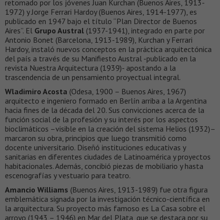
retomado por los jóvenes Juan Kurchan (Buenos Aires, 1913-
1972) y Jorge Ferrari Hardoy (Buenos Aires, 1914-1977), es
publicado en 1947 bajo el título “Plan Director de Buenos
Aires”. El
Grupo Austral
(1937-1941), integrado en parte por
Antonio Bonet (Barcelona, 1913-1989), Kurchan y Ferrari
Hardoy, instaló nuevos conceptos en la práctica arquitectónica
del país a través de su Manifiesto Austral -publicado en la
revista Nuestra Arquitectura (1939)- apostando a la
trascendencia de un pensamiento proyectual integral.
Wladimiro Acosta
(Odesa, 1900 – Buenos Aires, 1967)
arquitecto e ingeniero formado en Berlín arriba a la Argentina
hacia fines de la década del 20. Sus convicciones acerca de la
función social de la profesión y su interés por los aspectos
bioclimáticos –visible en la creación del sistema Helios (1932)–
marcaron su obra, principios que luego transmitió como
docente universitario. Diseñó instituciones educativas y
sanitarias en diferentes ciudades de Latinoamérica y proyectos
habitacionales. Además, concibió piezas de mobiliario y hasta
escenografías y vestuario para teatro.
Amancio Williams
(Buenos Aires, 1913-1989) fue otra figura
emblemática signada por la investigación técnico-científica en
la arquitectura. Su proyecto más famoso es La Casa sobre el
arroyo (1943 – 1946) en Mar del Plata, que se destaca por su