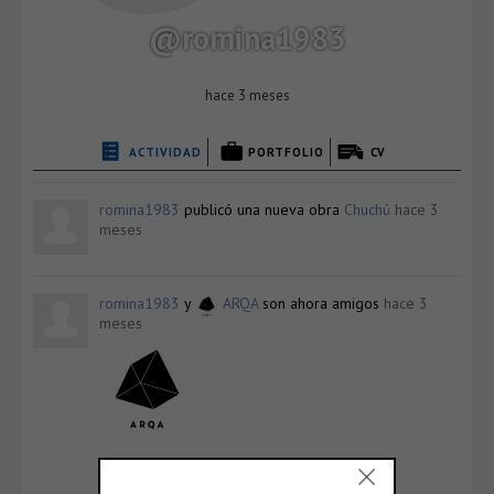
@romina1983
hace 3 meses
ACTIVIDAD
PORTFOLIO
CV
romina1983
publicó una nueva obra
Chuchú
hace 3
meses
romina1983
y
ARQA
son ahora amigos
hace 3
meses
ARQA
@arqa