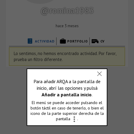
@romina1983
hace 3 meses
ACTIVIDAD
PORTFOLIO
CV
Lo sentimos, no hemos encontrado actividad. Por favor,
prueba un filtro diferente.