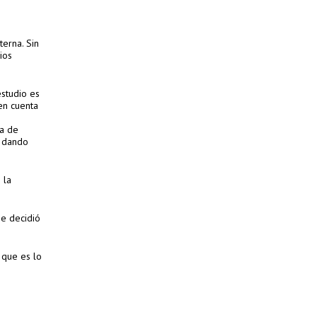
terna. Sin
ios
estudio es
en cuenta
ía de
y dando
 la
 se decidió
 que es lo