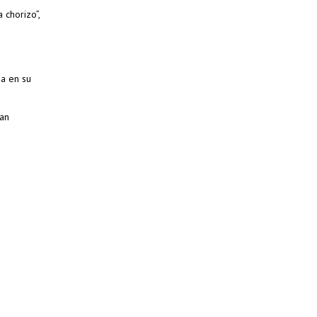
 chorizo”,
da en su
dan