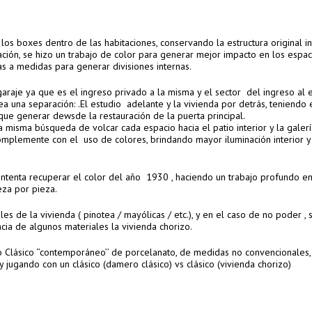
los boxes dentro de las habitaciones, conservando la estructura original in
ación, se hizo un trabajo de color para generar mejor impacto en los espac
tas a medidas para generar divisiones internas.
garaje ya que es el ingreso privado a la misma y el sector del ingreso al 
ea una separación: .El estudio adelante y la vivienda por detrás, teniendo 
que generar dewsde la restauración de la puerta principal.
a misma búsqueda de volcar cada espacio hacia el patio interior y la galer
plemente con el uso de colores, brindando mayor iluminación interior 
 intenta recuperar el color del año 1930 , haciendo un trabajo profundo en
eza por pieza.
les de la vivienda ( pinotea / mayólicas / etc.), y en el caso de no poder ,
ncia de algunos materiales la vivienda chorizo.
 Clásico ‘’contemporáneo’’ de porcelanato, de medidas no convencionales,
 jugando con un clásico (damero clásico) vs clásico (vivienda chorizo)