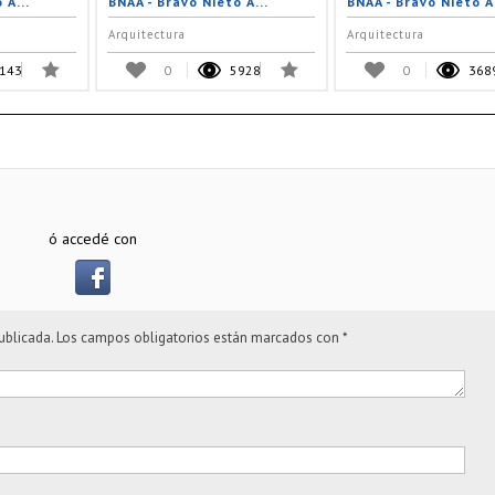
 A...
BNAA - Bravo Nieto A...
BNAA - Bravo Nieto A.
Arquitectura
Arquitectura
143
0
5928
0
368
ó accedé con
ublicada.
Los campos obligatorios están marcados con
*