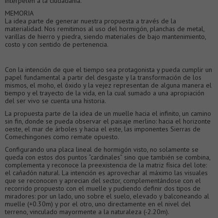
interpelen a la ciudadanía.
MEMORIA
La idea parte de generar nuestra propuesta a través de la
materialidad. Nos remitimos al uso del hormigón, planchas de metal,
varillas de hierro y piedra, siendo materiales de bajo mantenimiento,
costo y con sentido de pertenencia.
Con la intención de que el tiempo sea protagonista y pueda cumplir un
papel fundamental a partir del desgaste y la transformación de los
mismos, el moho, el óxido y la vejez representan de alguna manera el
tiempo y el trayecto de la vida, en la cual sumado a una apropiación
del ser vivo se cuenta una historia.
La propuesta parte de la idea de un muelle hacia el infinito, un camino
sin fin, donde se pueda observar el paisaje merlino: hacia el horizonte
oeste, el mar de árboles y hacia el este, las imponentes Sierras de
Comechingones como remate opuesto.
Configurando una placa lineal de hormigón visto, no solamente se
queda con estos dos puntos “cardinales” sino que también se combina,
complementa y reconoce la preexistencia de la matriz física del lote:
el cañadón natural. La intención es aprovechar al máximo las visuales
que se reconocen y aprecian del sector, complementándose con el
recorrido propuesto con el muelle y pudiendo definir dos tipos de
miradores: por un lado, uno sobre el suelo, elevado y balconeando al
muelle (+0.30m) y por el otro, uno directamente en el nivel del
terreno, vinculado mayormente a la naturaleza (-2.20m).