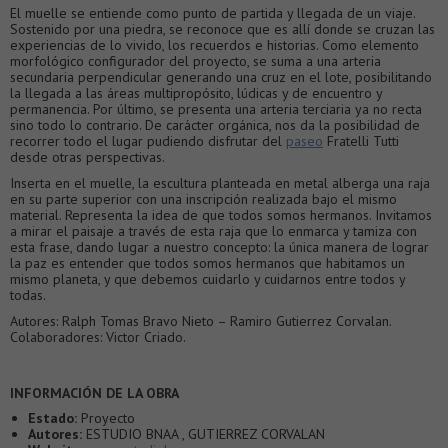
El muelle se entiende como punto de partida y llegada de un viaje.
Sostenido por una piedra, se reconoce que es allí donde se cruzan las
experiencias de lo vivido, los recuerdos e historias. Como elemento
morfológico configurador del proyecto, se suma a una arteria
secundaria perpendicular generando una cruz en el lote, posibilitando
la llegada a las áreas multipropósito, lúdicas y de encuentro y
permanencia. Por último, se presenta una arteria terciaria ya no recta
sino todo lo contrario. De carácter orgánica, nos da la posibilidad de
recorrer todo el lugar pudiendo disfrutar del
paseo
Fratelli Tutti
desde otras perspectivas.
Inserta en el muelle, la escultura planteada en metal alberga una raja
en su parte superior con una inscripción realizada bajo el mismo
material. Representa la idea de que todos somos hermanos. Invitamos
a mirar el paisaje a través de esta raja que lo enmarca y tamiza con
esta frase, dando lugar a nuestro concepto: la única manera de lograr
la paz es entender que todos somos hermanos que habitamos un
mismo planeta, y que debemos cuidarlo y cuidarnos entre todos y
todas.
Autores: Ralph Tomas Bravo Nieto – Ramiro Gutierrez Corvalan.
Colaboradores: Victor Criado.
INFORMACIÓN DE LA OBRA
Estado:
Proyecto
Autores:
ESTUDIO BNAA , GUTIERREZ CORVALAN