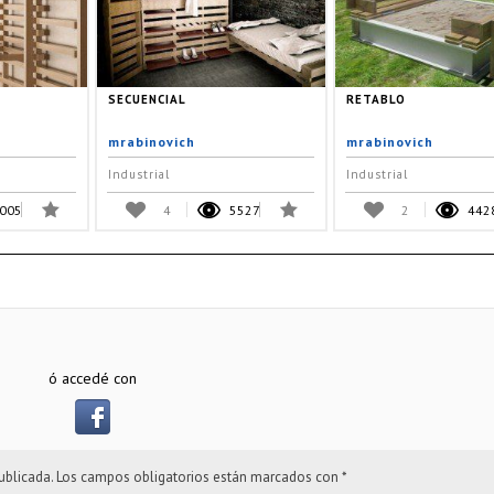
SECUENCIAL
RETABLO
mrabinovich
mrabinovich
Industrial
Industrial
005
4
5527
2
442
ó accedé con
ublicada.
Los campos obligatorios están marcados con
*