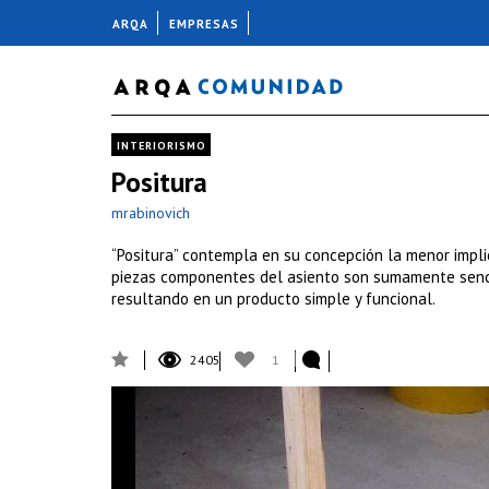
ARQA
EMPRESAS
INTERIORISMO
Positura
mrabinovich
“Positura” contempla en su concepción la menor implic
piezas componentes del asiento son sumamente sencil
resultando en un producto simple y funcional.
2405
1