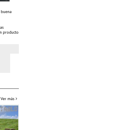
a buena
zas
un producto
Ver más