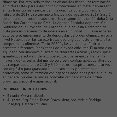
climáticas. Por otro lado, todos los obstáculos tienen una terminación
en pintura látex para exterior con protecciones en metal galvanizado
en las transiciones y puntos de inflexión. La obra tuvo inicio en
febrero de 2019 y se terminó a finales a de agosto de 2019. Surgió
de un trabajo mancomunado entre, los responsables de Córdoba X, la
Asociación Cordobesa de BMX , la Agencia Cordoba deportes Y el
Gobierno de la Provincia de Cordoba que apuesta a este tipo de
pista para un crecimiento de riders a nivel mundial. Es un espacio
apto para el entrenamiento de deportistas de orden olímpico, único a
nivel Nacional por las características que engloba; esto en vista a las
competencias olímpicas “Tokio 2020” y las venideras. El circuito
presenta diferentes líneas, todas de elevada dificultad. El mismo está
equipado con Jumpbox, quarters de diferentes alturas y radios, spine,
spinebox, pared wallride, etc. obstáculos que se encuentran en la
mayoría de las pistas del mundo bajo esta configuración. La altura de
las rampas oscila entre 2,10 y 5,20 metros. La pista cuenta a su vez
con depósito para guardado de herramientas y elementos de
protección, como así también con espacios adecuados para el público
en general, ya que se planea concretar campeonatos de orden
provincial, nacional e internacional.
INFORMACIÓN DE LA OBRA
Estado:
Obra realizada
Autores:
Arq. Ralph Tomas Bravo Nieto, Arq. Vidale Rodrigo
Jose,Ing. Tissera Emiliano