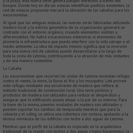
y la playa, esta nueva serie genera pasajes estrechos a través del
bosque. Donde hoy en día las estacas identifican pueblos existentes, la
red de estacas propuesta marcará la ubicación de las cabañas para los
excursionistas.
Al igual que las antiguas estacas, las nuevas serán fabricadas utilizando
madera local y la estricta geometría de su organización generará un
contraste con el entorno orgánico, creando elementos visibles y
diferenciables. No habrá excavaciones extensivas ni elementos de
plomería ni infraestructura que pueda interferir con la vida salvaje o el
medio ambiente. La idea de impacto mínimo significa que la inversión
para una nueva red de cabañas puede desarrollarse a lo largo de
toda la costa de Letonia, contribuyendo a la atracción de más visitantes
y de una manera sostenible.
La Cabaña
Los excursionistas que recorren las costas de Letonia necesitan refugio
contra el viento, la nieve, la lluvia el frio y los mosquitos. Link provee
este refugio mediante una envolvente de madera que refiere al
método tradicional de construcción local. Una serie pórticos y
productos de madera son utilizados para reducir el desperdicio y
asegurar que la edificación pueda añejar a la par de su entorno. Para
la base de la misma, paneles insulados de madera son utilizados y
pueden soportar los cambios de temporada mientras que para la
cubierta y el siding, se utiliza una cobertura con corteza, apelando a la
técnica vernácula de los edificios con techo a dos aguas de Letonia.
Mientras que el perfil de la cabaña es inspirado en la arquitectura
tradicional de la región, con techos a dos aguas y bajos basamentos, la