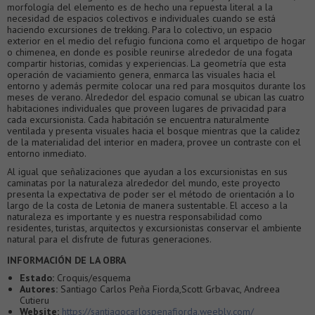
morfología del elemento es de hecho una repuesta literal a la
necesidad de espacios colectivos e individuales cuando se está
haciendo excursiones de trekking. Para lo colectivo, un espacio
exterior en el medio del refugio funciona como el arquetipo de hogar
o chimenea, en donde es posible reunirse alrededor de una fogata
compartir historias, comidas y experiencias. La geometría que esta
operación de vaciamiento genera, enmarca las visuales hacia el
entorno y además permite colocar una red para mosquitos durante los
meses de verano. Alrededor del espacio comunal se ubican las cuatro
habitaciones individuales que proveen lugares de privacidad para
cada excursionista. Cada habitación se encuentra naturalmente
ventilada y presenta visuales hacia el bosque mientras que la calidez
de la materialidad del interior en madera, provee un contraste con el
entorno inmediato.
Al igual que señalizaciones que ayudan a los excursionistas en sus
caminatas por la naturaleza alrededor del mundo, este proyecto
presenta la expectativa de poder ser el método de orientación a lo
largo de la costa de Letonia de manera sustentable. El acceso a la
naturaleza es importante y es nuestra responsabilidad como
residentes, turistas, arquitectos y excursionistas conservar el ambiente
natural para el disfrute de futuras generaciones.
INFORMACIÓN DE LA OBRA
Estado:
Croquis/esquema
Autores:
Santiago Carlos Peña Fiorda,Scott Grbavac, Andreea
Cutieru
Website:
https://santiagocarlospenafiorda.weebly.com/