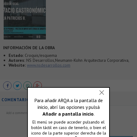
INFORMACIÓN DE LA OBRA
Estado:
Croquis/esquema
Autores:
NS Desarrollos,Neumann-Kohn Arquitectura Corporativa,
Website:
www.nsdesarrollos.com
COMENTARIOS
ó accedé con