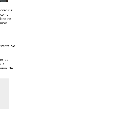
rvenir el
, como
viano en
muros
stente. Se
les de
o la
visual de