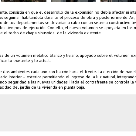
te, consistía en que el desarrollo de la expansión no debía afectar ni inte
os seguirían habitandola durante el proceso de obra y posteriormente. Asi
to de los departamentos se llevarían a cabo con un sistema constructivo li
o los tiempos de ejecución. Con ello, el nuevo volumen se apoyaría en los 
e el techo de chapa sinusoidal de la vivienda existente.
ves de un volumen metálico blanco y liviano, apoyado sobre el volumen exi
car lo existente y lo actual.
 dos ambientes cada uno con balcón hacia el frente. La elección de pane
cio interior – exterior permitiendo el ingreso de la luz natural, integrand
ndo seguridad a las nuevas unidades. Hacia el contrafrente se controla la 
vacidad del jardín de la vivienda en planta baja.