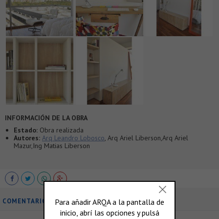
INFORMACIÓN DE LA OBRA
Estado:
Obra realizada
Autores:
Arq Leandro Lobosco
, Arq Ariel Liberson,Arq Ariel
Mazur,Ing Matias Liberson
COMENTARIOS