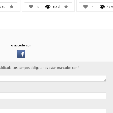
241
5
4152
4
457
ó accedé con
ublicada.
Los campos obligatorios están marcados con
*