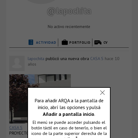
@lapochita
No activo recientemente
ACTIVIDAD
PORTFOLIO
CV
lapochita
publicó una nueva obra
CASA S
hace 10
años
CASA S
PROYECTO DE VIVIENDA UNIFAMILIAR…