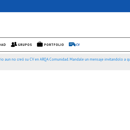
DAD
GRUPOS
PORTFOLIO
CV
rio aun no creó su CV en ARQA Comunidad. Mandale un mensaje invitandolo a qu