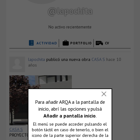
@lapochita
No activo recientemente
ACTIVIDAD
PORTFOLIO
CV
lapochita
publicó una nueva obra
CASA S
hace 10
años
CASA S
PROYECTO DE VIVIENDA UNIFAMILIAR…