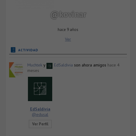
@kovinar
hace 9 años
Ver
ACTIVIDAD
Muchtek
y
EdSaldivia
son ahora amigos
hace 4
meses
EdSaldivia
@edusal
Ver Perfil