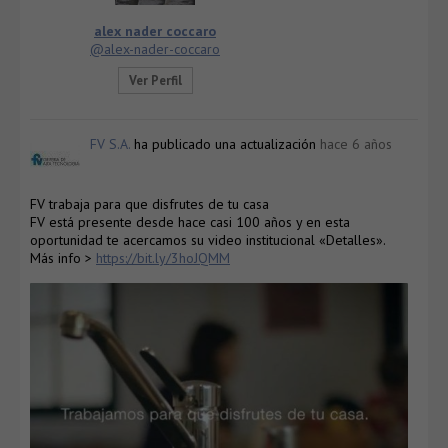
alex nader coccaro
@alex-nader-coccaro
Ver Perfil
FV S.A.
ha publicado una actualización
hace 6 años
FV trabaja para que disfrutes de tu casa
FV está presente desde hace casi 100 años y en esta
oportunidad te acercamos su video institucional «Detalles».
Más info >
https://bit.ly/3hoJQMM