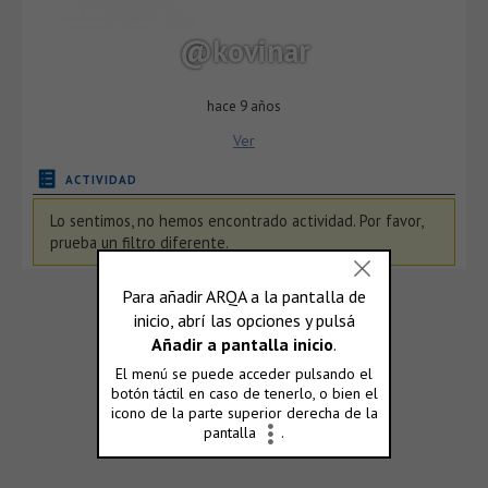
@kovinar
hace 9 años
Ver
ACTIVIDAD
Lo sentimos, no hemos encontrado actividad. Por favor,
prueba un filtro diferente.