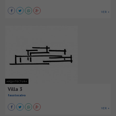
VER +
ARQUITECTURA
Villa 3
faustocalvo
VER +