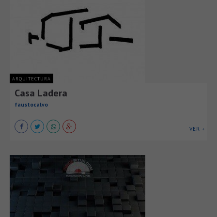
ARQUITECTURA
Casa Ladera
faustocalvo
VER +