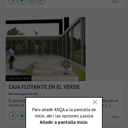
VER +
ARQUITECTURA
CAJA FLOTANTE EN EL VERDE
florenciagutierrez
El proyecto propone un pabellón transitorio desmontable en el
verde, el cual tiene un mínimo impacto ambiental sobre [...]
VER +